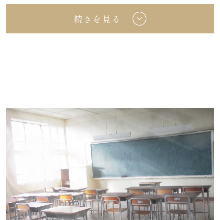
*¹ピーチソーダ・ライチソーダ・レモンサ
■お一人様 3,700円
続きを見る
ワー
日本料理・西洋料理・中国料理よりお選びい
ただけます。
■お一人様 1,600円コース
オレンジ・アップル・ウーロン茶
※すべて消費税・サービス料込となります。
コーラ・ジンジャーエール
※画像は西洋料理のイメージです。
※プラン時間超過の場合は、30分につきご利用
詳細PDF
会場料金の4分の1および飲み物の実費料金を頂
戴いたします。
※すべて消費税・サービス料込となります。
詳細PDF