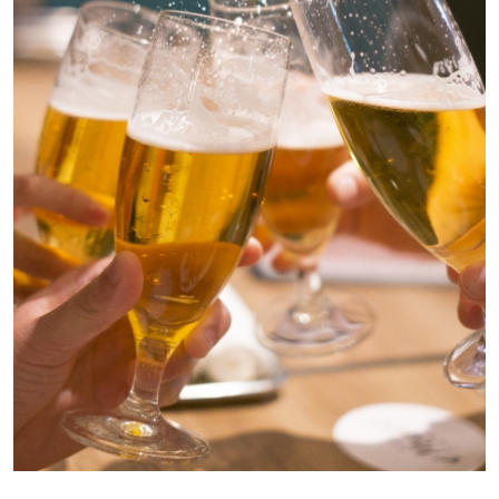
ビール・焼酎（芋・麦）・ワイン（赤・白）・
ウイスキー
ノンアルコールビール・オレンジ・ウーロン茶
■お一人様 2,800円コース
ビール・焼酎（芋・麦）・ワイン（赤・白）・
ウイスキー
日本酒・冷酒・紹興酒・カクテル3種*¹
ノンアルコールビール・オレンジ・ウーロン茶
コーラ・ジンジャーエール
*¹ピーチソーダ、ライチソーダ、レモンサ
ワー