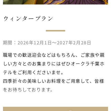
ビール・焼酎（芋・麦）・ワイン（赤・白）・
ウイスキー
ウィンタープラン
ノンアルコールビール・オレンジ・ウーロン茶
■お一人様 2,800円コース
期間：2026年12月1日～2027年2月28日
ビール・焼酎（芋・麦）・ワイン（赤・白）・
ウイスキー
職場での歓送迎会などはもちろん、ご家族や親
日本酒・冷酒・紹興酒・カクテル3種*¹
しい方々とのお集まりには
ぜひオークラ千葉ホ
ノンアルコールビール・オレンジ・ウーロン茶
テルをご利用くださいませ。
コーラ・ジンジャーエール
四季折々の美味しいお料理をご用意して、皆様
*¹ピーチソーダ、ライチソーダ、レモンサ
をお待ちしております。
ワー
【10名様より】
■お一人様 1,600円コース