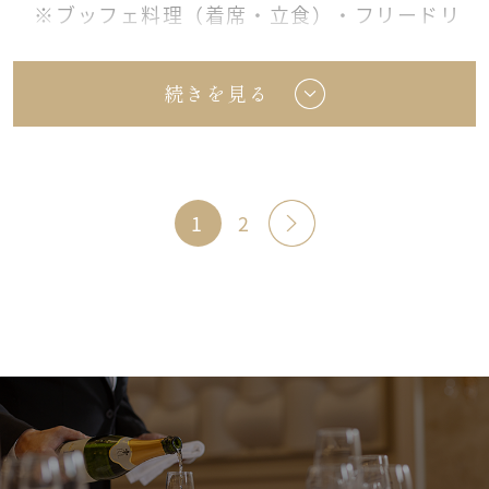
※ブッフェ料理（着席・立食）・フリードリ
ンク（2時間）・室料（2時間）
続きを見る
※すべて消費税・サービス料込となります。
詳細PDF
»
1
2