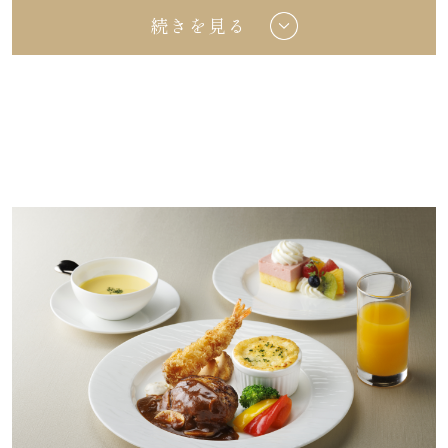
■お一人様 1,600円コース
続きを見る
【30名様より】
オレンジ・アップル・ウーロン茶
＜ブッフェプラン＞※お料理・室料（2時間）
コーラ・ジンジャーエール
※食べ放題ではございません。
※すべて消費税・サービス料込となります。
■プランA お一人様 7,500円
和洋・和中・洋中折衷料理よりお選びいただ
詳細PDF
けます。
■プランB お一人様 12,000円
和洋中折衷料理をご用意しております。
＜お飲み物プラン＞※2時間フリードリンク