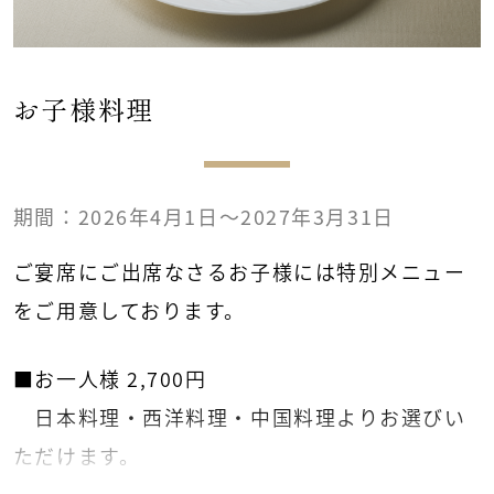
■お一人様 2,500円コース
ビール・焼酎(芋・麦)・ワイン(赤・白）・ウ
イスキー
お子様料理
ノンアルコールビール・オレンジ・ウーロン
茶
期間：2026年4月1日～2027年3月31日
■お一人様 2,800円コース
ご宴席にご出席なさるお子様には特別メニュー
ビール・焼酎(芋・麦)・ワイン(赤・白)・ウイ
をご用意しております。
スキー
日本酒・冷酒・紹興酒・カクテル3種*¹
■お一人様 2,700円
ノンアルコールビール・オレンジ・ウーロン
日本料理・西洋料理・中国料理よりお選びい
茶
ただけます。
コーラ・ジンジャーエール