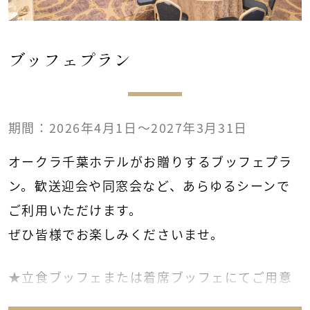
ビール・焼酎（芋・麦）ワイン（赤・白）・ウ
イスキー
ブッフェプラン
ノンアルコールビール・オレンジ・ウーロン茶
■お一人様 2,800円コース
期間：2026年4月1日～2027年3月31日
ビール・焼酎（芋・麦）・ワイン（赤・白）・
ウイスキー
オークラ千葉ホテルがお贈りするブッフェプラ
日本酒・冷酒・紹興酒・カクテル3種*¹
ン。歓送迎会や同窓会など、あらゆるシーンで
ノンアルコールビール・オレンジ・ウーロン茶
ご利用いただけます。
コーラ・ジンジャーエール
ぜひ皆様でお楽しみくださいませ。
*¹ピーチソーダ、ライチソーダ、レモンサ
★立食ブッフェまたは着席ブッフェにてご用意
ワー
いたします。