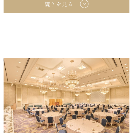
＜お料理プラン＞
続きを見る
オレンジ・アップル・ウーロン茶
※10名様に満たない場合は、別途室料を頂戴い
コーラ・ジンジャーエール
たします。
※すべて消費税・サービス料込となります。
■お一人様 8,000円 / 10,000円 / 12,000円
（コース）
詳細PDF
和洋中折衷料理
※西洋・日本・中国料理・2種折衷もご用意でき
ます。
ご相談ください。
＜お飲み物＞※2時間フリードリンク
■お一人様 2,500円コース