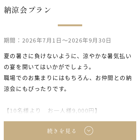
■お一人様 1,600円コース
納涼会プラン
オレンジ・アップル・ウーロン茶
コーラ・ジンジャーエール
期間：2026年7月1日～2026年9月30日
※すべて消費税・サービス料込となります。
夏の暑さに負けないように、涼やかな暑気払い
の宴を開いてはいかがでしょう。
詳細PDF
職場でのお集まりにはもちろん、お仲間との納
涼会にもぴったりです。
【10名様より お一人様9,000円】
※10名様に満たない場合は、別途室料を頂戴い
続きを見る
たします。