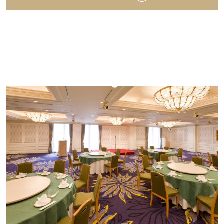
※10名様に満たない場合は、別途室料を頂戴い
たします。
■お一人様 8,000円 / 10,000円 / 12,000円
（コース）
和洋中折衷料理
※西洋・日本・中国料理・2種折衷もご用意でき
ます。
ご相談ください。
＜お飲み物＞※2時間フリードリンク
■お一人様 2,500円コース