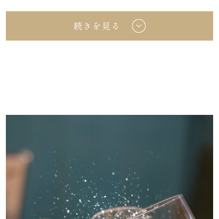
＜お料理プラン＞
※10名様に満たない場合は、別途室料を頂戴い
続きを見る
たします。
■お一人様 8,000円 / 10,000円 / 12,000円
（コース）
和洋中折衷料理
※西洋・日本・中国料理・2種折衷もご用意でき
ます。
ご相談ください。
＜お飲み物＞※2時間フリードリンク
■お一人様 2,500円コース